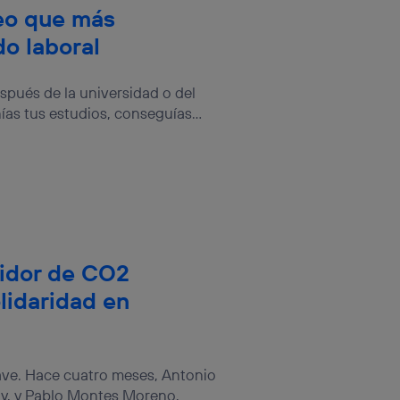
eo que más
o laboral
pués de la universidad o del
ías tus estudios, conseguías...
didor de CO2
lidaridad en
ave. Hace cuatro meses, Antonio
gy, y Pablo Montes Moreno,