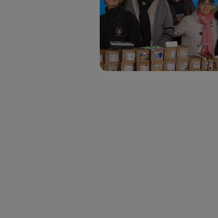
Si util
realiz
hayan 
Si util
únicam
Puedes ge
inferior 
Para más 