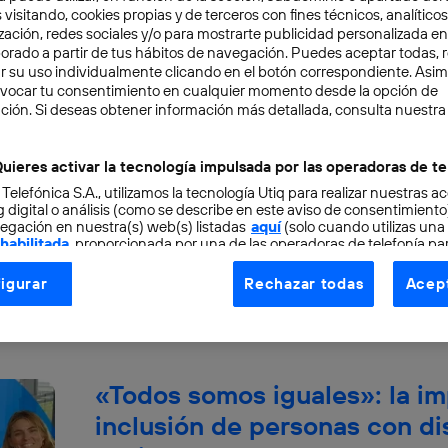
 visitando, cookies propias y de terceros con fines técnicos, analíticos
zación, redes sociales y/o para mostrarte publicidad personalizada e
aborado a partir de tus hábitos de navegación. Puedes aceptar todas, 
r su uso individualmente clicando en el botón correspondiente. Asi
evocar tu consentimiento en cualquier momento desde la opción de
Revolución Cuántica: la nuev
ción. Si deseas obtener información más detallada, consulta nuestra
y ciencia que nos presenta F
uieres activar la tecnología impulsada por las operadoras de te
Si la física cuántica te suena a ciencia ficción,
 Telefónica S.A., utilizamos la tecnología Utiq para realizar nuestras a
 digital o análisis (como se describe en este aviso de consentimient
para familiarizarte con ella. Desde el 7 de mayo y
egación en nuestra(s) web(s) listadas
aquí
(solo cuando utilizas una
 habilitada
, proporcionada por una de las operadoras de telefonía par
Daniel Ruiz-Gopegui
tu consentimiento en cada página web).
igurar
Rechazar todas
Acept
ogía Utiq está diseñada con la privacidad como prioridad ofreciéndot
ogía utiliza un identificador cifrado creado por tu
operadora de tele
o tu dirección IP y otra información de la cuenta de cliente de telec
 a la conexión que utilizas (p. ej., número de teléfono móvil).
«Todos somos iguales»: la im
tificador se asigna a la conexión de internet, por lo que cualquier pe
u dispositivo y consienta el uso de la tecnología recibirá el mismo iden
inclusión de personas con di
nte: