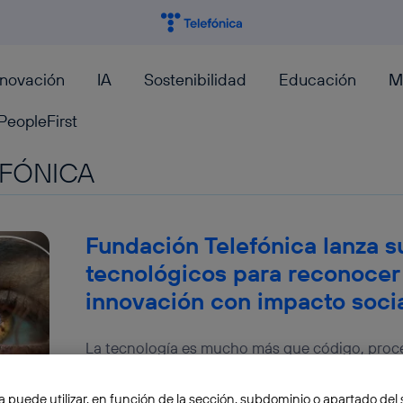
nnovación
IA
Sostenibilidad
Educación
M
PeopleFirst
FÓNICA
Fundación Telefónica lanza s
tecnológicos para reconocer e
innovación con impacto soci
La tecnología es mucho más que código, proce
todo, el motor que tenemos para resolver la ma
Daniel Ruiz-Gopegui
a puede utilizar, en función de la sección, subdominio o apartado del 