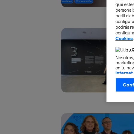
que estés
personali
perfil el
configura
podrás r
configura
Cookies
.
¿Q
Nosotros,
marketing
en tu nav
internet
otorgas 
Conf
La tecnol
control.
La tecnol
utilizand
vinculada
Este iden
conecte s
Típicame