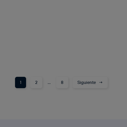
1
2
…
8
Siguiente
→