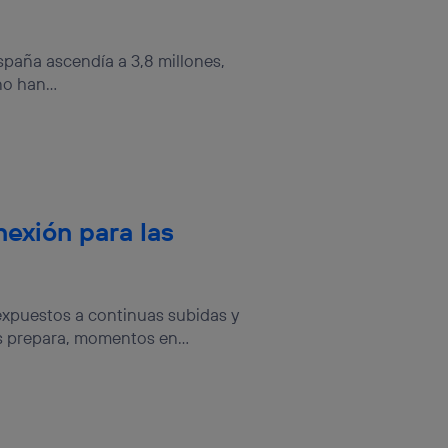
sis se
 hogar que
paña ascendía a 3,8 millones,
sará
o han...
n la parte
onsenthub”)
.
exión para las
xpuestos a continuas subidas y
 prepara, momentos en...