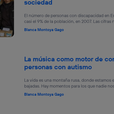
sociedad
izas una
conexión de banda ancha
(p. ej., Wi-Fi), el marketing o análi
ará en función de las actividades de navegación de los miembros del
dado su consentimiento.
El número de personas con discapacidad en Es
izas
datos móviles
, el marketing será más personalizado, ya que se ba
casi el 9% de la población, en 2007. Las cifras n
ente en la navegación del usuario del móvil.
Blanca Montoya Gago
stionar los consentimientos Utiq seleccionando “Administrar Utiq” e
de esta página web o visitando el
portal de privacidad de Utiq (“c
información, consulta la
política de privacidad de Utiq
.
La música como motor de con
personas con autismo
La vida es una montaña rusa, donde estamos e
bajadas. Hay momentos para los que nadie nos
Blanca Montoya Gago