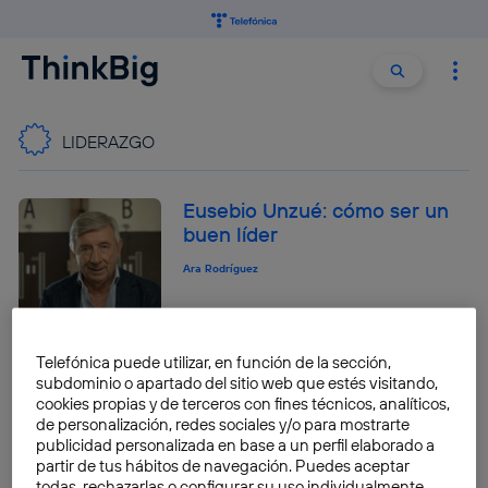
Buscar:
Buscar
LIDERAZGO
Eusebio Unzué: cómo ser un
buen líder
Ara Rodríguez
Telefónica puede utilizar, en función de la sección,
Igor Cortadellas: la
subdominio o apartado del sitio web que estés visitando,
importancia de fomentar la
cookies propias y de terceros con fines técnicos, analíticos,
creatividad en los equipos
de personalización, redes sociales y/o para mostrarte
publicidad personalizada en base a un perfil elaborado a
Ara Rodríguez
partir de tus hábitos de navegación. Puedes aceptar
todas, rechazarlas o configurar su uso individualmente