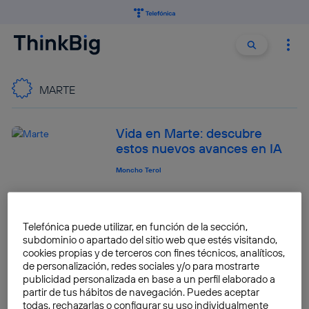
Buscar:
Buscar
MARTE
Vida en Marte: descubre
estos nuevos avances en IA
Moncho Terol
Tierra llamando a Marte: así
funcionan las comunicaciones
Telefónica puede utilizar, en función de la sección,
en la conquista espacial
subdominio o apartado del sitio web que estés visitando,
cookies propias y de terceros con fines técnicos, analíticos,
Pablo G. Bejerano
de personalización, redes sociales y/o para mostrarte
publicidad personalizada en base a un perfil elaborado a
partir de tus hábitos de navegación. Puedes aceptar
todas, rechazarlas o configurar su uso individualmente
La NASA prueba su