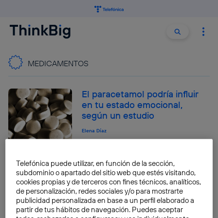
Buscar:
Buscar
MEDICAMENTOS
El paracetamol podría influir
en tu estado emocional,
según un estudio
Elena Díaz
Telefónica puede utilizar, en función de la sección,
Fármacos que convierten
subdominio o apartado del sitio web que estés visitando,
células tumorales en grasa
cookies propias y de terceros con fines técnicos, analíticos,
de personalización, redes sociales y/o para mostrarte
Marta Barba
publicidad personalizada en base a un perfil elaborado a
partir de tus hábitos de navegación. Puedes aceptar
Un riñón que cabe en un chip