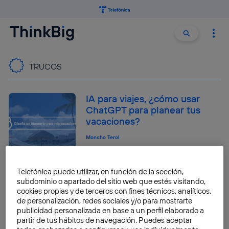
Buscar:
Buscar
TRUCOS
IA para viajes, ¿cómo usar
ChatGPT para planear tus
vacaciones?
Moncho Terol
Telefónica puede utilizar, en función de la sección,
Comprimir fotos de Google
subdominio o apartado del sitio web que estés visitando,
Fotos: el truco para no
cookies propias y de terceros con fines técnicos, analíticos,
quedarte sin memoria en la
de personalización, redes sociales y/o para mostrarte
nube de Google
publicidad personalizada en base a un perfil elaborado a
partir de tus hábitos de navegación. Puedes aceptar
Rubén Chicharro