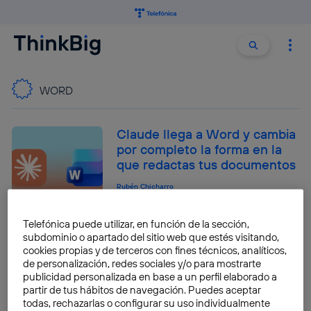
Buscar:
Buscar
WORD
Claude llega a Word y cambia
por completo la forma en la
que redactas tus documentos
Rubén Chicharro
Telefónica puede utilizar, en función de la sección,
El Editor de Microsoft te
subdominio o apartado del sitio web que estés visitando,
cookies propias y de terceros con fines técnicos, analíticos,
ayudará a mejorar tu manera
de personalización, redes sociales y/o para mostrarte
de escribir en Word
publicidad personalizada en base a un perfil elaborado a
partir de tus hábitos de navegación. Puedes aceptar
José María López
todas, rechazarlas o configurar su uso individualmente