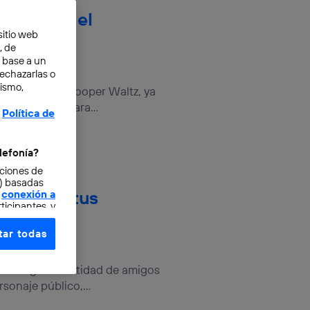
 oro para el
sitio web
ica
, de
n base a un
rechazarlas o
mismo,
2016, Marcus Cooper Waltz, ya
 Telefónica para...
Política de
lefonía?
cciones de
o) basadas
erificar tus
conexión a
ticipantes, y
ar todas
e elección y
fonía
,
posee gran cantidad de amigos
omunicaciones
sonaje público,...