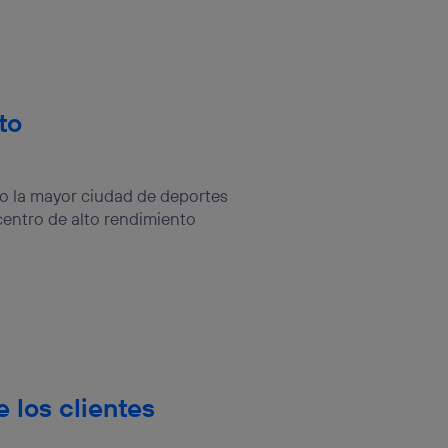
rsona que
tificador.
sis se
 hogar que
to
sará
n la parte
o la mayor ciudad de deportes
onsenthub”)
.
entro de alto rendimiento
 los clientes