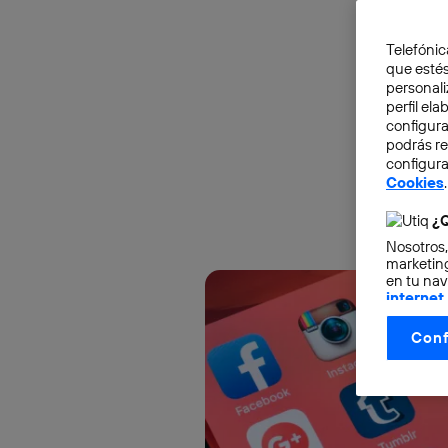
Telefónic
que estés
personali
perfil el
configura
podrás r
configura
Cookies
.
¿Q
Nosotros,
marketing
en tu nav
internet
otorgas 
Conf
La tecnol
control.
La tecnol
utilizand
vinculada