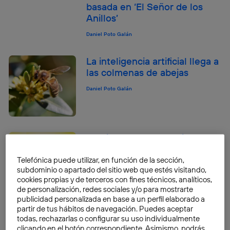
basada en ‘El Señor de los
Anillos’
Daniel Poto Galán
La inteligencia artificial llega a
las colmenas de abejas
Daniel Poto Galán
El primer vuelo espacial
tripulado cumple 57 años
Telefónica puede utilizar, en función de la sección,
Daniel Poto Galán
subdominio o apartado del sitio web que estés visitando,
cookies propias y de terceros con fines técnicos, analíticos,
de personalización, redes sociales y/o para mostrarte
publicidad personalizada en base a un perfil elaborado a
partir de tus hábitos de navegación. Puedes aceptar
Storyboarder: un programa
todas, rechazarlas o configurar su uso individualmente
open source compatible con
clicando en el botón correspondiente. Asimismo, podrás