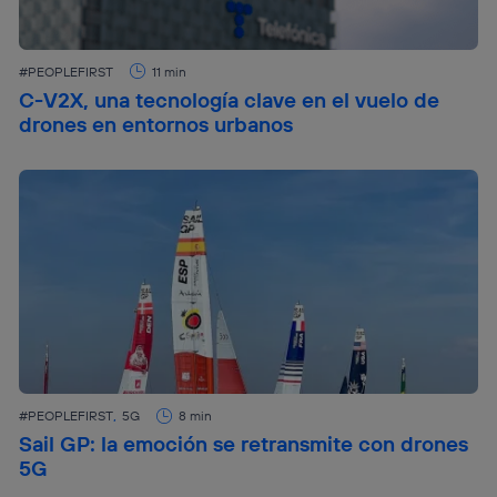
#PEOPLEFIRST
11 min
C-V2X, una tecnología clave en el vuelo de
drones en entornos urbanos
#PEOPLEFIRST
5G
8 min
Sail GP: la emoción se retransmite con drones
5G