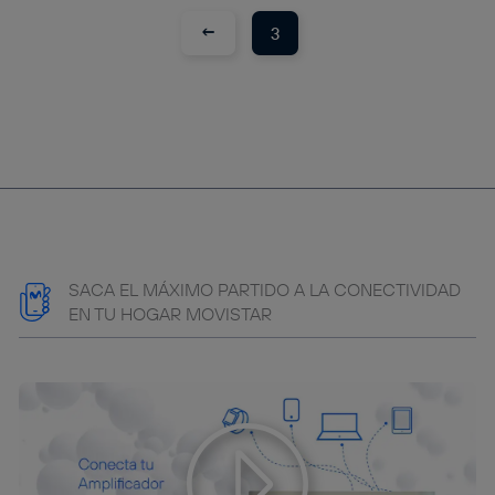
que hayan dado su consentimiento.
←
3
Si utilizas
datos móviles
, el marketing será más
personalizado, ya que se basará únicamente en la
navegación del usuario del móvil.
Puedes gestionar los consentimientos Utiq seleccionando
“Administrar Utiq” en la parte inferior de esta página web o
visitando el
portal de privacidad de Utiq
(“consenthub”)
. Para más información, consulta
la
política de privacidad de Utiq
.
SACA EL MÁXIMO PARTIDO A LA CONECTIVIDAD
EN TU HOGAR MOVISTAR