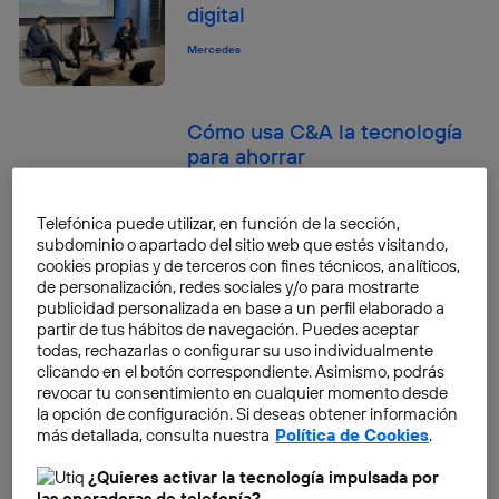
digital
Mercedes
Cómo usa C&A la tecnología
para ahorrar
Mercedes
Telefónica puede utilizar, en función de la sección,
subdominio o apartado del sitio web que estés visitando,
Del BYOD al BYOT: un
cookies propias y de terceros con fines técnicos, analíticos,
fenómeno en alza
de personalización, redes sociales y/o para mostrarte
publicidad personalizada en base a un perfil elaborado a
Mercedes
partir de tus hábitos de navegación. Puedes aceptar
todas, rechazarlas o configurar su uso individualmente
Las Tendencias TIC para este
clicando en el botón correspondiente. Asimismo, podrás
otoño
revocar tu consentimiento en cualquier momento desde
la opción de configuración. Si deseas obtener información
Mercedes
más detallada, consulta nuestra
Política de Cookies
.
¿Quieres activar la tecnología impulsada por
Inventarse un trabajo a
las operadoras de telefonía?