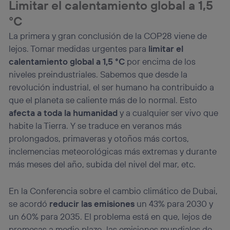
Limitar el calentamiento global a 1,5
la
política de privacidad de Utiq
.
°C
La primera y gran conclusión de la COP28 viene de
lejos. Tomar medidas urgentes para
limitar el
calentamiento global a 1,5 °C
por encima de los
niveles preindustriales. Sabemos que desde la
revolución industrial, el ser humano ha contribuido a
que el planeta se caliente más de lo normal. Esto
afecta a toda la humanidad
y a cualquier ser vivo que
habite la Tierra. Y se traduce en veranos más
prolongados, primaveras y otoños más cortos,
inclemencias meteorológicas más extremas y durante
más meses del año, subida del nivel del mar, etc.
En la Conferencia sobre el cambio climático de Dubai,
se acordó
reducir las emisiones
un 43% para 2030 y
un 60% para 2035. El problema está en que, lejos de
promesas a medio plazo, las emisiones mundiales de