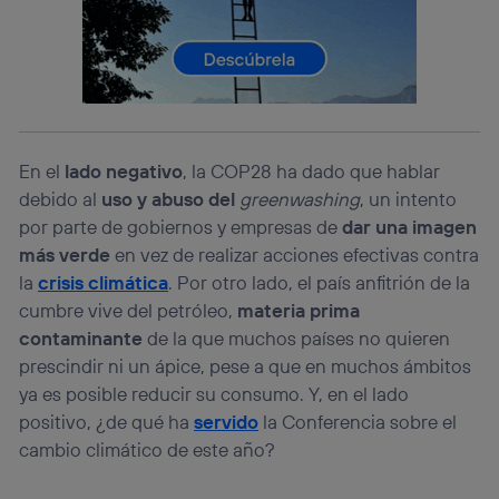
prioridad ofreciéndote elección y control.
La tecnología utiliza un identificador cifrado creado por tu
operadora de telefonía
, utilizando tu dirección IP y otra
información de la cuenta de cliente de
telecomunicaciones vinculada a la conexión que utilizas
(p. ej., número de teléfono móvil).
Este identificador se asigna a la conexión de internet, por
En el
lado negativo
, la COP28 ha dado que hablar
lo que cualquier persona que conecte su dispositivo y
debido al
uso y abuso del
greenwashing
, un intento
consienta el uso de la tecnología recibirá el mismo
identificador. Típicamente:
por parte de gobiernos y empresas de
dar una imagen
más verde
en vez de realizar acciones efectivas contra
Si utilizas una
conexión de banda ancha
(p. ej., Wi-Fi),
el marketing o análisis se realizará en función de las
la
crisis climática
. Por otro lado, el país anfitrión de la
actividades de navegación de los miembros del hogar
cumbre vive del petróleo,
materia prima
que hayan dado su consentimiento.
contaminante
de la que muchos países no quieren
Si utilizas
datos móviles
, el marketing será más
prescindir ni un ápice, pese a que en muchos ámbitos
personalizado, ya que se basará únicamente en la
navegación del usuario del móvil.
ya es posible reducir su consumo. Y, en el lado
Puedes gestionar los consentimientos Utiq seleccionando
positivo, ¿de qué ha
servido
la Conferencia sobre el
“Administrar Utiq” en la parte inferior de esta página web o
cambio climático de este año?
visitando el
portal de privacidad de Utiq
(“consenthub”)
. Para más información, consulta