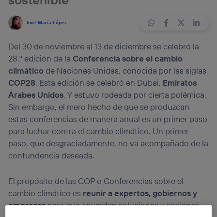
José María López
Del 30 de noviembre al 13 de diciembre se celebró la
28.ª edición de la
Conferencia sobre el cambio
climático
de Naciones Unidas, conocida por las siglas
COP28
. Esta edición se celebró en Dubai,
Emiratos
Árabes Unidos
. Y estuvo rodeada por cierta polémica.
Sin embargo, el mero hecho de que se produzcan
estas conferencias de manera anual es un primer paso
para luchar contra el cambio climático. Un primer
paso, que desgraciadamente, no va acompañado de la
contundencia deseada.
El propósito de las COP o Conferencias sobre el
cambio climático es
reunir a expertos, gobiernos y
empresas
para que acuerden soluciones y acciones