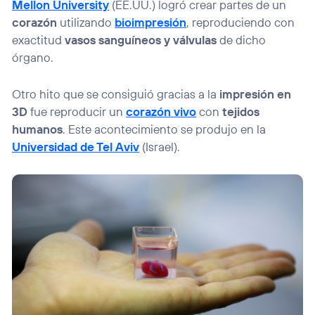
Mellon University
(EE.UU.) logró crear partes de un
corazón
utilizando
bioimpresión
, reproduciendo con
exactitud
vasos sanguíneos y válvulas
de dicho
órgano.
Otro hito que se consiguió gracias a la
impresión en
3D
fue reproducir un
corazón vivo
con
tejidos
humanos
. Este acontecimiento se produjo en la
Universidad de Tel Aviv
(Israel).