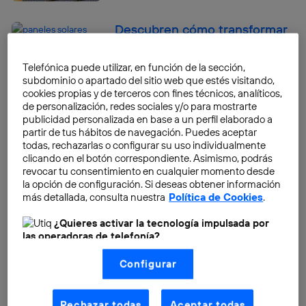
Descubren cómo transformar
algas en perovskita, el
material del futuro de las
Telefónica puede utilizar, en función de la sección,
placas solares
subdominio o apartado del sitio web que estés visitando,
cookies propias y de terceros con fines técnicos, analíticos,
José María López
de personalización, redes sociales y/o para mostrarte
publicidad personalizada en base a un perfil elaborado a
Combustibles sostenibles:
partir de tus hábitos de navegación. Puedes aceptar
todas, rechazarlas o configurar su uso individualmente
qué son y cómo funcionan los
clicando en el botón correspondiente. Asimismo, podrás
combustibles sintéticos que
revocar tu consentimiento en cualquier momento desde
llegan a la Fórmula 1 y a los
la opción de configuración. Si deseas obtener información
coches de calle
más detallada, consulta nuestra
Política de Cookies
.
José María López
¿Quieres activar la tecnología impulsada por
las operadoras de telefonía?
Las principales fuentes de
Nosotros, Telefónica S.A., utilizamos la tecnología Utiq para
energía de los países
Configurar
realizar nuestras acciones de marketing digital o análisis
(como se describe en este aviso de consentimiento)
europeos
basadas en tu navegación en nuestra(s) web(s)
listadas
aquí
(solo cuando utilizas una
conexión a
José María López
Rechazar todas
Aceptar todas