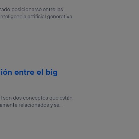
sis se
ado posicionarse entre las
 hogar que
teligencia artificial generativa
sará
n la parte
onsenthub”)
.
ión entre el big
cial son dos conceptos que están
mente relacionados y se...