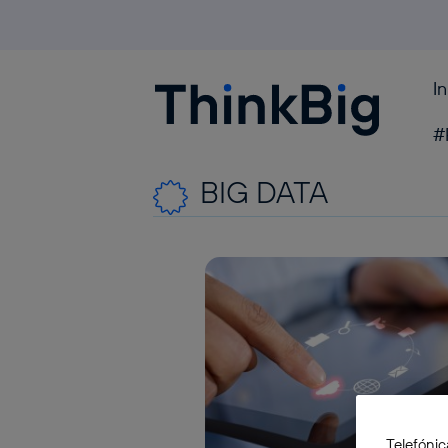
I
Blogthinkbig.com
#
BIG DATA
Telefónic