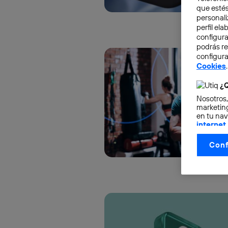
que estés
personali
perfil el
configura
podrás r
configura
Cookies
.
¿Q
Nosotros,
marketing
en tu nav
internet
otorgas 
Conf
La tecnol
control.
La tecnol
utilizand
vinculada
Este iden
conecte s
Típicame