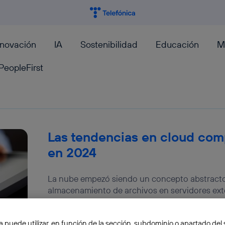
nnovación
IA
Sostenibilidad
Educación
M
PeopleFirst
Las tendencias en cloud co
en 2024
La nube empezó siendo un concepto abstracto
almacenamiento de archivos en servidores ext
Pero en la actualidad se...
José María López
a puede utilizar, en función de la sección, subdominio o apartado del 