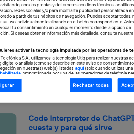
 visitando, cookies propias y de terceros con fines técnicos, analíticos
zación, redes sociales y/o para mostrarte publicidad personalizada e
aborado a partir de tus hábitos de navegación. Puedes aceptar todas, 
r su uso individualmente clicando en el botón correspondiente. Asi
evocar tu consentimiento en cualquier momento desde la opción de
La influencia del Big Data en
ción. Si deseas obtener información más detallada, consulta nuestra
Las cifras y las estadísticas siempre han ido 
uieres activar la tecnología impulsada por las operadoras de te
deporte. Determinan los partidos y campeonatos
 Telefónica S.A., utilizamos la tecnología Utiq para realizar nuestras a
 digital o análisis (como se describe en este aviso de consentimient
Carlos Tamargo Artos
egación en nuestra(s) web(s) listadas
aquí
(solo cuando utilizas una
 habilitada
, proporcionada por una de las operadoras de telefonía par
tu consentimiento en cada página web).
igurar
Rechazar todas
Acept
ogía Utiq está diseñada con la privacidad como prioridad ofreciéndot
ogía utiliza un identificador cifrado creado por tu
operadora de tele
o tu dirección IP y otra información de la cuenta de cliente de telec
 a la conexión que utilizas (p. ej., número de teléfono móvil).
Code Interpreter de ChatGPT
tificador se asigna a la conexión de internet, por lo que cualquier pe
u dispositivo y consienta el uso de la tecnología recibirá el mismo iden
cuesta y para qué sirve
nte: