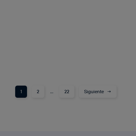
1
2
…
22
Siguiente
→