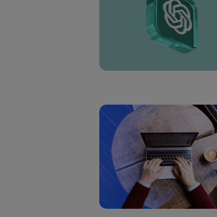
Si util
realiz
hayan 
Si util
únicam
Puedes ge
inferior 
Para más 