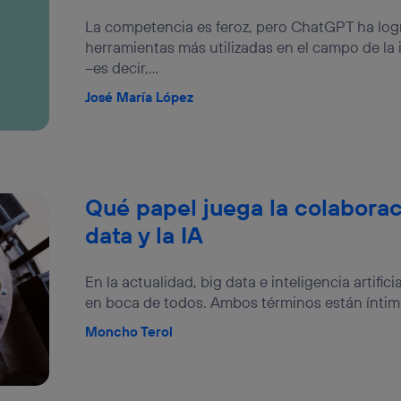
izas una
conexión de banda ancha
(p. ej., Wi-Fi), el marketing o análi
La competencia es feroz, pero ChatGPT ha logr
ará en función de las actividades de navegación de los miembros del
herramientas más utilizadas en el campo de la in
dado su consentimiento.
–es decir,...
izas
datos móviles
, el marketing será más personalizado, ya que se ba
ente en la navegación del usuario del móvil.
José María López
stionar los consentimientos Utiq seleccionando “Administrar Utiq” e
de esta página web o visitando el
portal de privacidad de Utiq (“c
información, consulta la
política de privacidad de Utiq
.
Qué papel juega la colaborac
data y la IA
En la actualidad, big data e inteligencia artifi
en boca de todos. Ambos términos están íntima
Moncho Terol