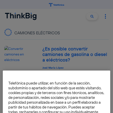
Buscar:
Buscar
CAMIONES ELÉCTRICOS
¿Es posible convertir
camiones de gasolina o diesel
a eléctricos?
José María López
Volvo se adelanta a Tesla con
Telefónica puede utilizar, en función de la sección,
su camión eléctrico
subdominio o apartado del sitio web que estés visitando,
cookies propias y de terceros con fines técnicos, analíticos,
Alba Soriano
de personalización, redes sociales y/o para mostrarte
publicidad personalizada en base a un perfil elaborado a
partir de tus hábitos de navegación. Puedes aceptar
todas, rechazarlas o configurar su uso individualmente