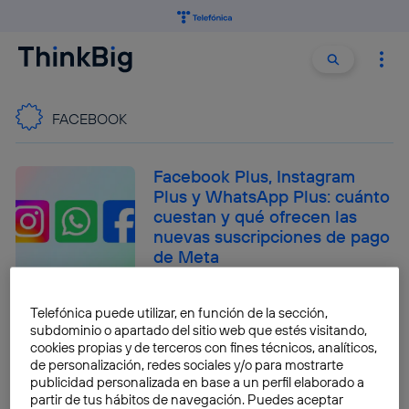
Buscar:
Buscar
FACEBOOK
Facebook Plus, Instagram
Plus y WhatsApp Plus: cuánto
cuestan y qué ofrecen las
nuevas suscripciones de pago
de Meta
José María López
Telefónica puede utilizar, en función de la sección,
subdominio o apartado del sitio web que estés visitando,
¿Qué está pasando con
cookies propias y de terceros con fines técnicos, analíticos,
Horizon Worlds? Por qué
de personalización, redes sociales y/o para mostrarte
Meta lo cerró y luego ha dado
publicidad personalizada en base a un perfil elaborado a
marcha atrás
partir de tus hábitos de navegación. Puedes aceptar