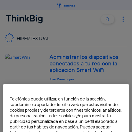
Buscar:
Buscar
HIPERTEXTUAL
Administrar los dispositivos
conectados a tu red con la
aplicación Smart WiFi
José María López
Full HD versus 4K: cómo
Telefónica puede utilizar, en función de la sección,
diferenciar la calidad de vídeo
subdominio o apartado del sitio web que estés visitando,
que tiene una película o serie
cookies propias y de terceros con fines técnicos, analíticos,
de personalización, redes sociales y/o para mostrarte
José María López
publicidad personalizada en base a un perfil elaborado a
partir de tus hábitos de navegación. Puedes aceptar