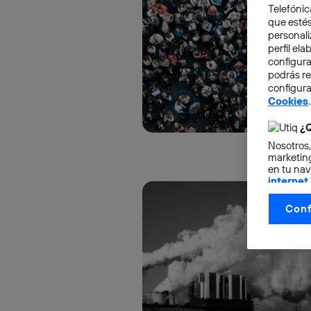
Telefónic
que estés
personali
perfil el
configura
podrás r
configura
Cookies
.
¿Q
Nosotros,
marketing
en tu nav
internet
otorgas 
Conf
La tecnol
control.
La tecnol
utilizand
vinculada
Este iden
conecte s