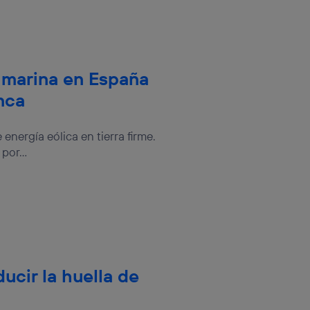
sis se
 hogar que
sará
a marina en España
nca
n la parte
onsenthub”)
.
nergía eólica en tierra firme.
por...
ucir la huella de