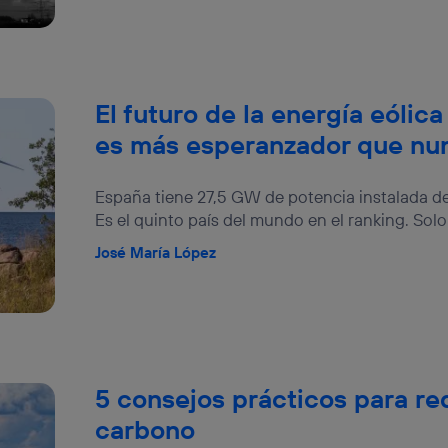
nte:
izas una
conexión de banda ancha
(p. ej., Wi-Fi), el marketing o análi
ará en función de las actividades de navegación de los miembros del
dado su consentimiento.
izas
datos móviles
, el marketing será más personalizado, ya que se ba
El futuro de la energía eólic
ente en la navegación del usuario del móvil.
es más esperanzador que nu
stionar los consentimientos Utiq seleccionando “Administrar Utiq” e
de esta página web o visitando el
portal de privacidad de Utiq (“c
información, consulta la
política de privacidad de Utiq
.
España tiene 27,5 GW de potencia instalada de e
Es el quinto país del mundo en el ranking. Solo 
José María López
5 consejos prácticos para red
carbono