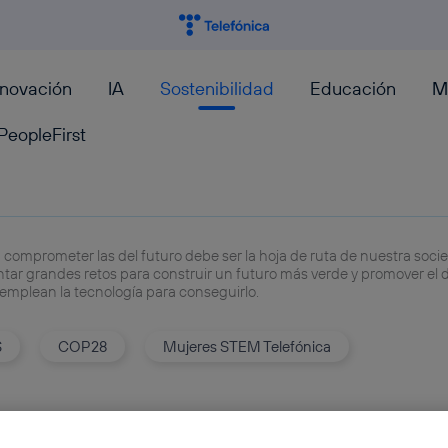
nnovación
IA
Sostenibilidad
Educación
M
PeopleFirst
 comprometer las del futuro debe ser la hoja de ruta de nuestra soc
rontar grandes retos para construir un futuro más verde y promover el 
emplean la tecnología para conseguirlo.
S
COP28
Mujeres STEM Telefónica
Conectividad para un mundo 