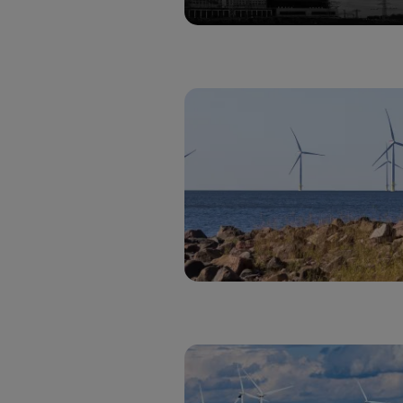
Típicame
Si util
realiz
hayan 
Si util
únicam
Puedes ge
inferior 
Para más 