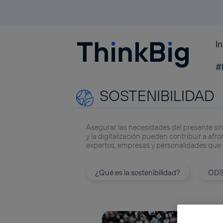
I
Blogthinkbig.com
#
SOSTENIBILIDAD
Asegurar las necesidades del presente sin
y la digitalización pueden contribuir a af
expertos, empresas y personalidades que 
¿Qué es la sostenibilidad?
OD