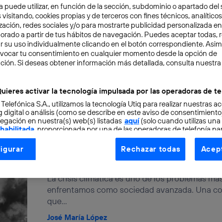
a puede utilizar, en función de la sección, subdominio o apartado del 
para reducir desigualdades 
 visitando, cookies propias y de terceros con fines técnicos, analíticos
zación, redes sociales y/o para mostrarte publicidad personalizada e
aborado a partir de tus hábitos de navegación. Puedes aceptar todas, 
En la transición hacia una nueva era tecnológi
r su uso individualmente clicando en el botón correspondiente. Asi
nuestros avances deben guiarse por un sentido 
evocar tu consentimiento en cualquier momento desde la opción de
ción. Si deseas obtener información más detallada, consulta nuestra
Blanca Montoya Gago
uieres activar la tecnología impulsada por las operadoras de te
 Telefónica S.A., utilizamos la tecnología Utiq para realizar nuestras a
 digital o análisis (como se describe en este aviso de consentimient
egación en nuestra(s) web(s) listadas
aquí
(solo cuando utilizas una
 habilitada
, proporcionada por una de las operadoras de telefonía par
3 grandes proyectos europeo
tu consentimiento en cada página web).
captura de CO2
igurar
Rechazar todas
Acept
ogía Utiq está diseñada con la privacidad como prioridad ofreciéndot
ogía utiliza un identificador cifrado creado por tu
operadora de tele
La crisis climática es uno de los problemas má
o tu dirección IP y otra información de la cuenta de cliente de telec
enfrentamos como sociedad avanzada. Una con
 a la conexión que utilizas (p. ej., número de teléfono móvil).
que...
tificador se asigna a la conexión de internet, por lo que cualquier pe
u dispositivo y consienta el uso de la tecnología recibirá el mismo iden
José María López