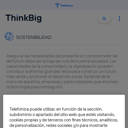
Buscar:
Buscar
SOSTENIBILIDAD
Asegurar las necesidades del presente sin comprometer las
del futuro debe ser la hoja de ruta de nuestra sociedad. Las
capacidades de la conectividad y la digitalización pueden
contribuir a afrontar grandes retos para construir un futuro
más verde y promover el desarrollo social. Aprende de la
mano de expertos, empresas y personalidades que emplean
la tecnología para conseguirlo.
¿Qué es la sostenibilidad?
ODS
COP28
Telefónica puede utilizar, en función de la sección,
Mujeres STEM Telefónica
subdominio o apartado del sitio web que estés visitando,
cookies propias y de terceros con fines técnicos, analíticos,
de personalización, redes sociales y/o para mostrarte