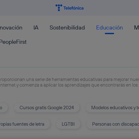
nnovación
IA
Sostenibilidad
Educación
M
PeopleFirst
roporcionan una serie de herramientas educativas para mejorar nue
nternet y comienza a aplicar los aprendizajes que encontrarás en los 
ro
Cursos gratis Google 2024
Modelos educativos y 
opias fuentes de letra
LGTBI
Personas con discapa