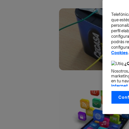
Telefónic
que estés
personali
perfil el
configura
podrás r
configura
Cookies
.
¿Q
Nosotros,
marketing
en tu nav
internet
otorgas 
Conf
La tecnol
control.
La tecnol
utilizand
vinculada