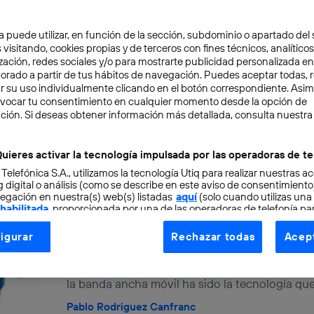
Niños innovadores (II): El pa
a puede utilizar, en función de la sección, subdominio o apartado del 
 visitando, cookies propias y de terceros con fines técnicos, analíticos
petaca
zación, redes sociales y/o para mostrarte publicidad personalizada e
aborado a partir de tus hábitos de navegación. Puedes aceptar todas, 
r su uso individualmente clicando en el botón correspondiente. Asi
Os voy a pedir que hagáis memoria y penséis c
evocar tu consentimiento en cualquier momento desde la opción de
comprasteis una pila de petaca. Si la respuesta 
ción. Si deseas obtener información más detallada, consulta nuestra
Javier Lorente
uieres activar la tecnología impulsada por las operadoras de te
 Telefónica S.A., utilizamos la tecnología Utiq para realizar nuestras a
 digital o análisis (como se describe en este aviso de consentimient
egación en nuestra(s) web(s) listadas
aquí
(solo cuando utilizas una
 habilitada
, proporcionada por una de las operadoras de telefonía par
tu consentimiento en cada página web).
Mobile Learning: del libro de
igurar
Rechazar todas
Acept
ogía Utiq está diseñada con la privacidad como prioridad ofreciéndot
De acuerdo con el informe La sociedad de la i
ogía utiliza un identificador cifrado creado por tu
operadora de tele
la banda ancha móvil ha sido la tecnología que
o tu dirección IP y otra información de la cuenta de cliente de telec
 a la conexión que utilizas (p. ej., número de teléfono móvil).
Pablo Rodriguez Canfranc