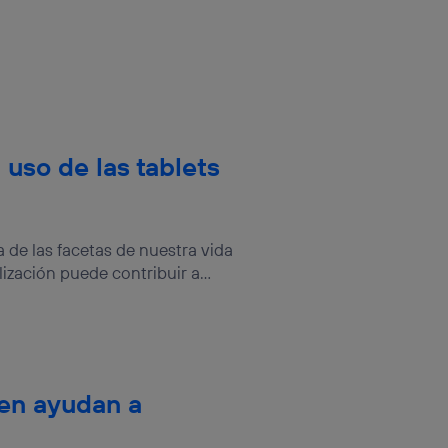
rsona que
tificador.
sis se
 hogar que
sará
 uso de las tablets
n la parte
onsenthub”)
.
de las facetas de nuestra vida
ización puede contribuir a...
en ayudan a