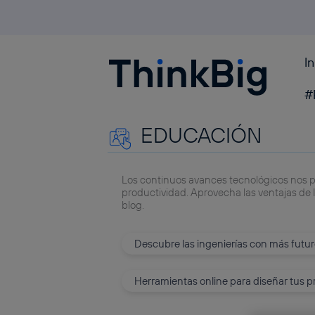
I
Blogthinkbig.com
#
EDUCACIÓN
Los continuos avances tecnológicos nos p
productividad. Aprovecha las ventajas de I
blog.
Descubre las ingenierías con más futu
Herramientas online para diseñar tus pr