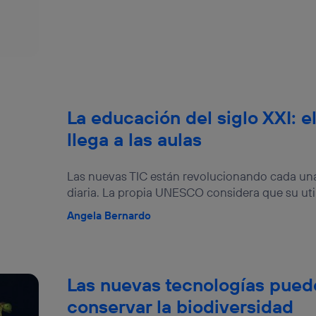
tificador se asigna a la conexión de internet, por lo que cualquier pe
u dispositivo y consienta el uso de la tecnología recibirá el mismo iden
nte:
izas una
conexión de banda ancha
(p. ej., Wi-Fi), el marketing o análi
ará en función de las actividades de navegación de los miembros del
dado su consentimiento.
izas
datos móviles
, el marketing será más personalizado, ya que se ba
ente en la navegación del usuario del móvil.
La educación del siglo XXI: el
stionar los consentimientos Utiq seleccionando “Administrar Utiq” e
llega a las aulas
de esta página web o visitando el
portal de privacidad de Utiq (“c
información, consulta la
política de privacidad de Utiq
.
Las nuevas TIC están revolucionando cada una 
diaria. La propia UNESCO considera que su util
Angela Bernardo
Las nuevas tecnologías pued
conservar la biodiversidad