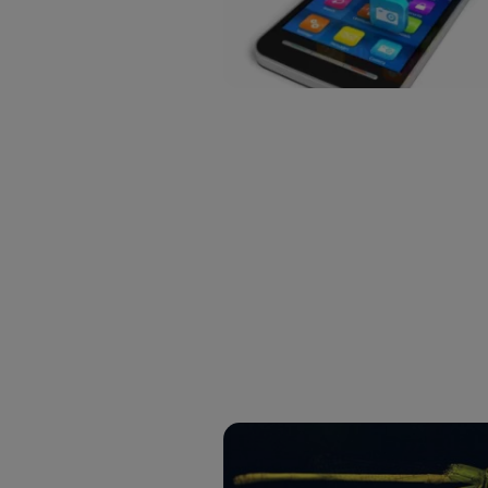
Este iden
conecte s
Típicame
Si util
realiz
hayan 
Si util
únicam
Puedes ge
inferior 
Para más 