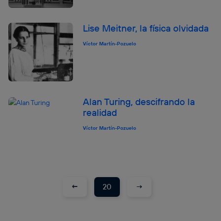
Puedes gestionar los consentimientos Utiq seleccionando
“Administrar Utiq” en la parte inferior de esta página web o
Lise Meitner, la física olvidada
visitando el
portal de privacidad de Utiq
(“consenthub”)
. Para más información, consulta
Víctor Martín-Pozuelo
la
política de privacidad de Utiq
.
Alan Turing, descifrando la
realidad
Víctor Martín-Pozuelo
←
→
20