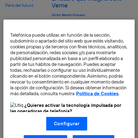
Verne
Víctor Martín-Pozuelo
Gran Vía 28 : el rascacielos de
Telefónica puede utilizar, en función de la sección,
Telefónica
subdominio o apartado del sitio web que estés visitando,
cookies propias y de terceros con fines técnicos, analíticos,
Equipo Think Big
de personalización, redes sociales y/o para mostrarte
publicidad personalizada en base a un perfil elaborado a
partir de tus hábitos de navegación. Puedes aceptar
todas, rechazarlas o configurar su uso individualmente
clicando en el botón correspondiente. Asimismo, podrás
Los primeros años del
revocar tu consentimiento en cualquier momento desde
teléfono fijo y el miedo a lo
la opción de configuración. Si deseas obtener información
nuevo
más detallada, consulta nuestra
Política de Cookies
.
Víctor Martín-Pozuelo
¿Quieres activar la tecnología impulsada por
las operadoras de telefonía?
Nosotros, Telefónica S.A., utilizamos la tecnología Utiq para
Los primeros teléfonos
Configurar
realizar nuestras acciones de marketing digital o análisis
móviles de principios del siglo
(como se describe en este aviso de consentimiento)
basadas en tu navegación en nuestra(s) web(s)
XX