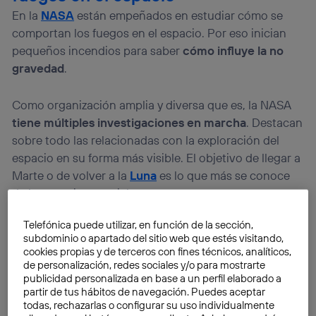
En la
NASA
están empeñados en estudiar cómo se
comportan los fuegos en el espacio. Por eso inician
pequeños incendios para saber
cómo influye la no
gravedad
.
Como organización amplia y diversa que es, la NASA
tiene múltiples investigaciones en marcha
. Destacan
sobre todo las relacionadas con la exploración del
espacio en su forma más visible. El objetivo de llegar a
Marte o de volver a la
Luna
es lo que más se conoce
de la agencia espacial.
Telefónica puede utilizar, en función de la sección,
subdominio o apartado del sitio web que estés visitando,
cookies propias y de terceros con fines técnicos, analíticos,
de personalización, redes sociales y/o para mostrarte
publicidad personalizada en base a un perfil elaborado a
partir de tus hábitos de navegación. Puedes aceptar
todas, rechazarlas o configurar su uso individualmente