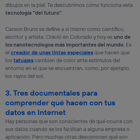
lo que cualquier persona que conecte su dispositivo y
dibujos en la piel. Te descubrimos cómo funciona esta
consienta el uso de la tecnología recibirá el mismo
tecnología “del futuro”
.
identificador. Típicamente:
Si utilizas una
conexión de banda ancha
(p. ej., Wi-Fi),
Carson Bruns se define a sí mismo como científico,
el marketing o análisis se realizará en función de las
actividades de navegación de los miembros del hogar
escritor y artista. Creció en Colorado y hoy es
uno de
que hayan dado su consentimiento.
los nanotecnólogos más importantes del mundo
. Es
Si utilizas
datos móviles
, el marketing será más
el
creador de unas tintas especiales
que hacen que
personalizado, ya que se basará únicamente en la
los
tatuajes
cambien de color ante estímulos del
navegación del usuario del móvil.
entorno en el que se encuentran, como, por ejemplo,
Puedes gestionar los consentimientos Utiq seleccionando
“Administrar Utiq” en la parte inferior de esta página web o
los rayos del sol.
visitando el
portal de privacidad de Utiq
(“consenthub”)
. Para más información, consulta
3. Tres documentales para
la
política de privacidad de Utiq
.
comprender qué hacen con tus
datos en Internet
Hay personas que son conscientes de qué ocurre con
sus datos cuando se los facilitan a alguna empresa o
aplicación. Pero muchas otras desconocen qué son