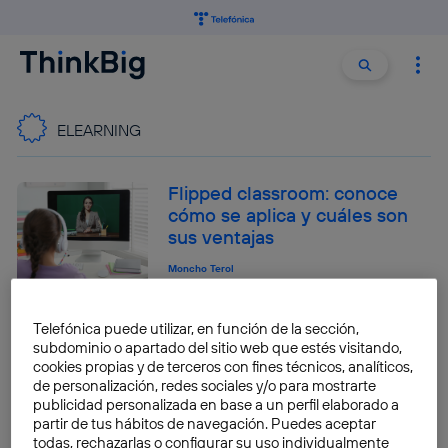
Buscar:
Buscar
ELEARNING
Flipped classroom: conoce
cómo se aplica y cuáles son
sus ventajas
Moncho Terol
Telefónica puede utilizar, en función de la sección,
Aprende sobre analítica web
subdominio o apartado del sitio web que estés visitando,
con estos cursos
cookies propias y de terceros con fines técnicos, analíticos,
de personalización, redes sociales y/o para mostrarte
Moncho Terol
publicidad personalizada en base a un perfil elaborado a
partir de tus hábitos de navegación. Puedes aceptar
todas, rechazarlas o configurar su uso individualmente
4 tendencias que unen,