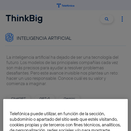
Buscar:
Buscar
INTELIGENCIA ARTIFICIAL
La inteligencia artificial ha dejado de ser una tecnología del
futuro. Los modelos de las principales compañías cada vez
son más precisos para ayudar a resolver problemas
desafiantes. Pero este avance invisible nos plantea un reto:
hacer un uso responsable. Conoce cuál es su valor y
comienza a imaginar.
ChatGPT
GPT-5
Gemini
Alternativas ChatGPT
Ley Inteligencia Artificial
Telefónica puede utilizar, en función de la sección,
subdominio o apartado del sitio web que estés visitando,
cookies propias y de terceros con fines técnicos, analíticos,
La tecnología de IA al servicio
de personalización, redes sociales y/o para mostrarte