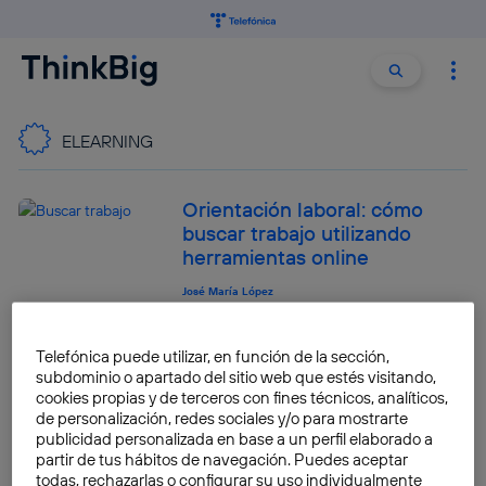
Buscar:
Buscar
ELEARNING
Orientación laboral: cómo
buscar trabajo utilizando
herramientas online
José María López
¿Cuál será el futuro de las
Telefónica puede utilizar, en función de la sección,
soft skills o habilidades
subdominio o apartado del sitio web que estés visitando,
blandas?
cookies propias y de terceros con fines técnicos, analíticos,
de personalización, redes sociales y/o para mostrarte
José María López
publicidad personalizada en base a un perfil elaborado a
partir de tus hábitos de navegación. Puedes aceptar
todas, rechazarlas o configurar su uso individualmente