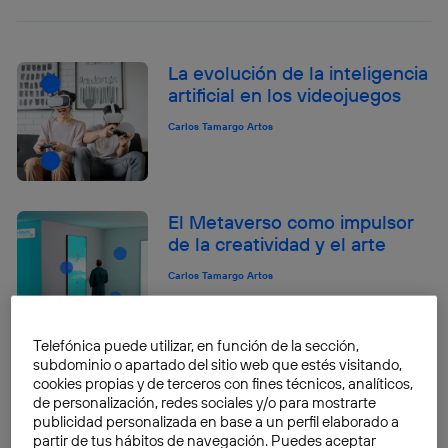
La evolución de la inteligencia
artificial en los videojuegos
Carlos Tamargo Artos
El Metaverso como impulsor
de la creatividad y el arte
Carlos Tamargo Artos
Telefónica puede utilizar, en función de la sección,
subdominio o apartado del sitio web que estés visitando,
El impacto de la inteligencia
cookies propias y de terceros con fines técnicos, analíticos,
artificial en la sociedad y
de personalización, redes sociales y/o para mostrarte
economía
publicidad personalizada en base a un perfil elaborado a
partir de tus hábitos de navegación. Puedes aceptar
Carlos Tamargo Artos