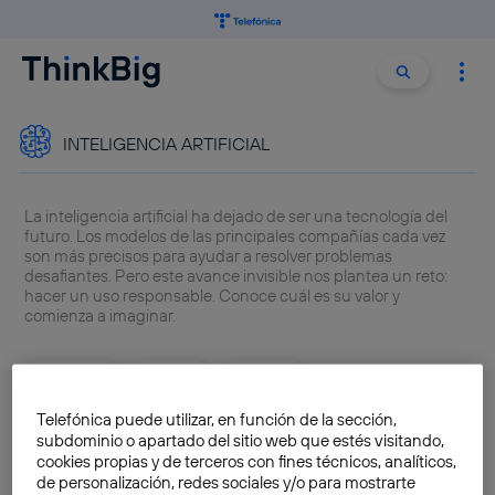
Buscar:
Buscar
INTELIGENCIA ARTIFICIAL
La inteligencia artificial ha dejado de ser una tecnología del
futuro. Los modelos de las principales compañías cada vez
son más precisos para ayudar a resolver problemas
desafiantes. Pero este avance invisible nos plantea un reto:
hacer un uso responsable. Conoce cuál es su valor y
comienza a imaginar.
ChatGPT
GPT-5
Gemini
Alternativas ChatGPT
Ley Inteligencia Artificial
Telefónica puede utilizar, en función de la sección,
subdominio o apartado del sitio web que estés visitando,
cookies propias y de terceros con fines técnicos, analíticos,
de personalización, redes sociales y/o para mostrarte
¿Abre la IA en el cine una