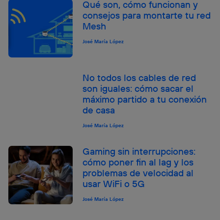
lo que cualquier persona que conecte su dispositivo y
Qué son, cómo funcionan y
consienta el uso de la tecnología recibirá el mismo
consejos para montarte tu red
identificador. Típicamente:
Mesh
Si utilizas una
conexión de banda ancha
(p. ej., Wi-Fi),
José María López
el marketing o análisis se realizará en función de las
actividades de navegación de los miembros del hogar
que hayan dado su consentimiento.
Si utilizas
datos móviles
, el marketing será más
No todos los cables de red
personalizado, ya que se basará únicamente en la
son iguales: cómo sacar el
navegación del usuario del móvil.
máximo partido a tu conexión
Puedes gestionar los consentimientos Utiq seleccionando
de casa
“Administrar Utiq” en la parte inferior de esta página web o
visitando el
portal de privacidad de Utiq
José María López
(“consenthub”)
. Para más información, consulta
la
política de privacidad de Utiq
.
Gaming sin interrupciones:
cómo poner fin al lag y los
problemas de velocidad al
usar WiFi o 5G
José María López