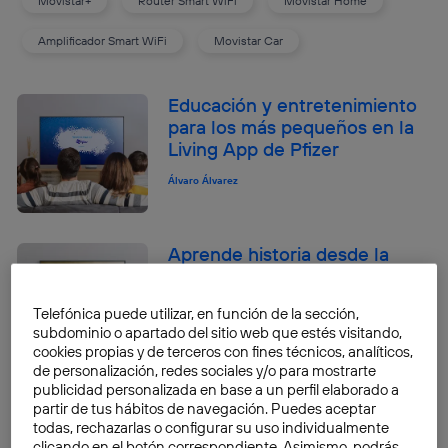
Movistar+
Router Smart WiFi
Movistar Home
Amplificador Smart WiFi
Movistar Car
Educación y entretenimiento
para los más pequeños en la
Living App de Pfizer
Álvaro Álvarez
Aprende historia desde la
comodidad de tu hogar con la
Living App de la Real
Telefónica puede utilizar, en función de la sección,
Academia de la Historia
subdominio o apartado del sitio web que estés visitando,
cookies propias y de terceros con fines técnicos, analíticos,
Iñigo Morete Ortiz
de personalización, redes sociales y/o para mostrarte
publicidad personalizada en base a un perfil elaborado a
EasyMesh: qué es el estándar
partir de tus hábitos de navegación. Puedes aceptar
que mejora significativamente
todas, rechazarlas o configurar su uso individualmente
tu Wi-Fi en casa
clicando en el botón correspondiente. Asimismo, podrás